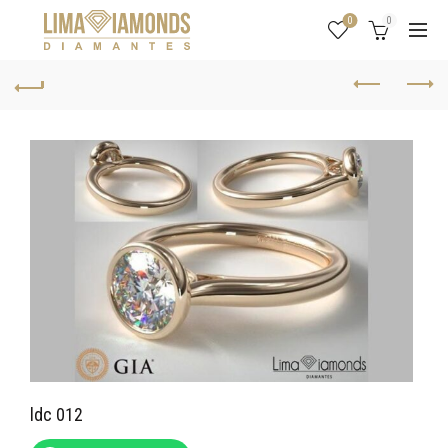
0
0
ldc 012