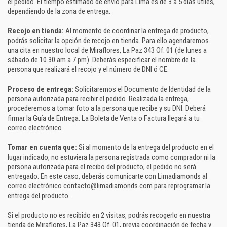
el pedido. El tiempo estimado de envío para Lima es de 3 a 5 días útiles,
dependiendo de la zona de entrega.
Recojo en tienda:
Al momento de coordinar la entrega de producto,
podrás solicitar la opción de recojo en tienda. Para ello agendaremos
una cita en nuestro local de Miraflores, La Paz 343 Of. 01 (de lunes a
sábado de 10.30 am a 7 pm). Deberás especificar el nombre de la
persona que realizará el recojo y el número de DNI ó CE.
Proceso de entrega:
Solicitaremos el Documento de Identidad de la
persona autorizada para recibir el pedido. Realizada la entrega,
procederemos a tomar foto a la persona que recibe y su DNI. Deberá
firmar la Guía de Entrega. La Boleta de Venta o Factura llegará a tu
correo electrónico.
Tomar en cuenta que:
Si al momento de la entrega del producto en el
lugar indicado, no estuviera la persona registrada como comprador ni la
persona autorizada para el recibo del producto, el pedido no será
entregado. En este caso, deberás comunicarte con Limadiamonds al
correo electrónico contacto@limadiamonds.com para reprogramar la
entrega del producto.
Si el producto no es recibido en 2 visitas, podrás recogerlo en nuestra
tienda de Miraflores, La Paz 343 Of. 01, previa coordinación de fecha y