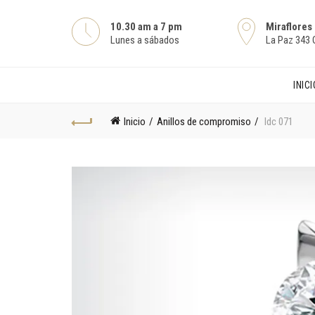
10.30 am a 7 pm
Miraflores
Lunes a sábados
La Paz 343 O
INICI
Inicio
Anillos de compromiso
ldc 071