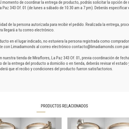
l momento de coordinar la entrega de producto, podrás solicitar la opción de 
La Paz 343 Of. 01 (de lunes a sábado de 10.30 am a 7 pm). Deberás especificar 
dad de la persona autorizada para recibir el pedido. Realizada la entrega, pro
a llegará a tu correo electrónico.
ucto en el lugar indicado, no estuviera la persona registrada como comprador n
rte con Limadiamonds al correo electrónico contacto@limadiamonds.com para 
 en nuestra tienda de Miraflores, La Paz 343 Of. 01, previa coordinación de fec
e la entrega del producto a domicilio o en tienda, deberás revisar el estado 
derá que el recibo y condiciones del producto fueron satisfactorios.
PRODUCTOS RELACIONADOS