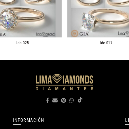
ldc 025
ldc 017
INFORMACIÓN
L