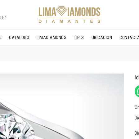
f. 1
O
CATÁLOGO
LIMADIAMONDS
TIP´S
UBICACIÓN
CONTÁCT
l
Or
Di
Di