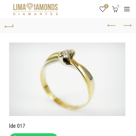
0
0
lde 017