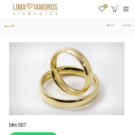
0
0
ldm 007