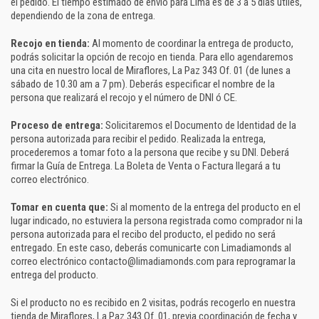
el pedido. El tiempo estimado de envío para Lima es de 3 a 5 días útiles,
dependiendo de la zona de entrega.
Recojo en tienda:
Al momento de coordinar la entrega de producto,
podrás solicitar la opción de recojo en tienda. Para ello agendaremos
una cita en nuestro local de Miraflores, La Paz 343 Of. 01 (de lunes a
sábado de 10.30 am a 7 pm). Deberás especificar el nombre de la
persona que realizará el recojo y el número de DNI ó CE.
Proceso de entrega:
Solicitaremos el Documento de Identidad de la
persona autorizada para recibir el pedido. Realizada la entrega,
procederemos a tomar foto a la persona que recibe y su DNI. Deberá
firmar la Guía de Entrega. La Boleta de Venta o Factura llegará a tu
correo electrónico.
Tomar en cuenta que:
Si al momento de la entrega del producto en el
lugar indicado, no estuviera la persona registrada como comprador ni la
persona autorizada para el recibo del producto, el pedido no será
entregado. En este caso, deberás comunicarte con Limadiamonds al
correo electrónico contacto@limadiamonds.com para reprogramar la
entrega del producto.
Si el producto no es recibido en 2 visitas, podrás recogerlo en nuestra
tienda de Miraflores, La Paz 343 Of. 01, previa coordinación de fecha y