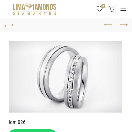
0
0
ldm 026