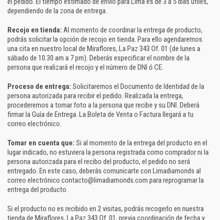
el pedido. El tiempo estimado de envío para Lima es de 3 a 5 días útiles,
dependiendo de la zona de entrega.
Recojo en tienda:
Al momento de coordinar la entrega de producto,
podrás solicitar la opción de recojo en tienda. Para ello agendaremos
una cita en nuestro local de Miraflores, La Paz 343 Of. 01 (de lunes a
sábado de 10.30 am a 7 pm). Deberás especificar el nombre de la
persona que realizará el recojo y el número de DNI ó CE.
Proceso de entrega:
Solicitaremos el Documento de Identidad de la
persona autorizada para recibir el pedido. Realizada la entrega,
procederemos a tomar foto a la persona que recibe y su DNI. Deberá
firmar la Guía de Entrega. La Boleta de Venta o Factura llegará a tu
correo electrónico.
Tomar en cuenta que:
Si al momento de la entrega del producto en el
lugar indicado, no estuviera la persona registrada como comprador ni la
persona autorizada para el recibo del producto, el pedido no será
entregado. En este caso, deberás comunicarte con Limadiamonds al
correo electrónico contacto@limadiamonds.com para reprogramar la
entrega del producto.
Si el producto no es recibido en 2 visitas, podrás recogerlo en nuestra
tienda de Miraflores, La Paz 343 Of. 01, previa coordinación de fecha y