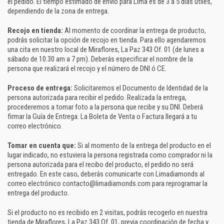
el pedido. El tiempo estimado de envío para Lima es de 3 a 5 días útiles,
dependiendo de la zona de entrega.
Recojo en tienda:
Al momento de coordinar la entrega de producto,
podrás solicitar la opción de recojo en tienda. Para ello agendaremos
una cita en nuestro local de Miraflores, La Paz 343 Of. 01 (de lunes a
sábado de 10.30 am a 7 pm). Deberás especificar el nombre de la
persona que realizará el recojo y el número de DNI ó CE.
Proceso de entrega:
Solicitaremos el Documento de Identidad de la
persona autorizada para recibir el pedido. Realizada la entrega,
procederemos a tomar foto a la persona que recibe y su DNI. Deberá
firmar la Guía de Entrega. La Boleta de Venta o Factura llegará a tu
correo electrónico.
Tomar en cuenta que:
Si al momento de la entrega del producto en el
lugar indicado, no estuviera la persona registrada como comprador ni la
persona autorizada para el recibo del producto, el pedido no será
entregado. En este caso, deberás comunicarte con Limadiamonds al
correo electrónico contacto@limadiamonds.com para reprogramar la
entrega del producto.
Si el producto no es recibido en 2 visitas, podrás recogerlo en nuestra
tienda de Miraflores, La Paz 343 Of. 01, previa coordinación de fecha y