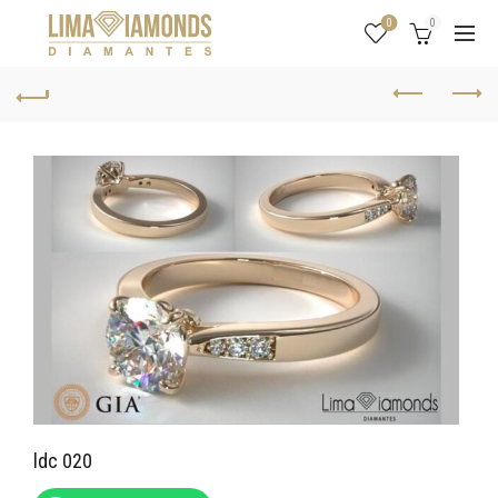
0
0
ldc 020