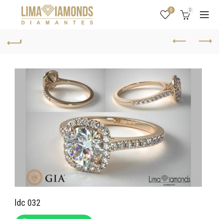
0
0
ldc 032