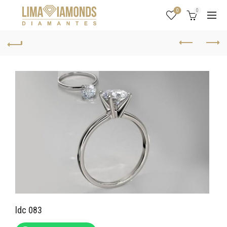
0
0
ldc 083