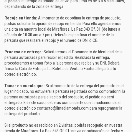
el pedido. El tiempo estimado de envío para Lima es de 3 a 5 días útiles,
dependiendo de la zona de entrega.
Recojo en tienda:
Al momento de coordinar la entrega de producto,
podrás solicitar la opción de recojo en tienda. Para ello agendaremos
una cita en nuestro local de Miraflores, La Paz 343 Of. 01 (de lunes a
sábado de 10.30 am a 7 pm). Deberás especificar el nombre de la
persona que realizará el recojo y el número de DNI ó CE.
Proceso de entrega:
Solicitaremos el Documento de Identidad de la
persona autorizada para recibir el pedido. Realizada la entrega,
procederemos a tomar foto a la persona que recibe y su DNI. Deberá
firmar la Guía de Entrega. La Boleta de Venta o Factura llegará a tu
correo electrónico.
Tomar en cuenta que:
Si al momento de la entrega del producto en el
lugar indicado, no estuviera la persona registrada como comprador ni la
persona autorizada para el recibo del producto, el pedido no será
entregado. En este caso, deberás comunicarte con Limadiamonds al
correo electrónico contacto@limadiamonds.com para reprogramar la
entrega del producto.
Si el producto no es recibido en 2 visitas, podrás recogerlo en nuestra
tienda de Miraflores, La Paz 343 Of. 01, previa coordinación de fecha y