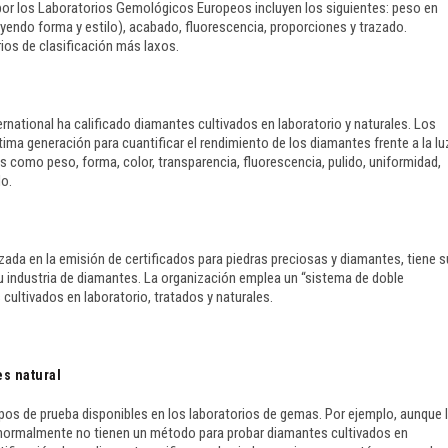
or los Laboratorios Gemológicos Europeos incluyen los siguientes: peso en
cluyendo forma y estilo), acabado, fluorescencia, proporciones y trazado.
rios de clasificación más laxos.
national ha calificado diamantes cultivados en laboratorio y naturales. Los
tima generación para cuantificar el rendimiento de los diamantes frente a la lu
 como peso, forma, color, transparencia, fluorescencia, pulido, uniformidad,
do.
ada en la emisión de certificados para piedras preciosas y diamantes, tiene s
 industria de diamantes. La organización emplea un “sistema de doble
cultivados en laboratorio, tratados y naturales.
es natural
pos de prueba disponibles en los laboratorios de gemas. Por ejemplo, aunque 
 normalmente no tienen un método para probar diamantes cultivados en