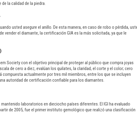
 de la calidad de la piedra.
A
uando usted asegure el anillo. De esta manera, en caso de robo o pérdida, ust
ide vender el diamante, la certificación GIA es la más solicitada, ya que le
)
em Society con el objetivo principal de proteger al público que compra joyas
cala de cero a diez, evalúan los quilates, la claridad, el corte y el color; cero
stá compuesta actualmente por tres mil miembros, entre los que se incluyen
una autoridad de certificación confiable para los diamantes.
 mantenido laboratorios en dieciocho países diferentes. El IGI ha evaluado
tir de 2005, fue el primer instituto gemológico que realizó una clasificación