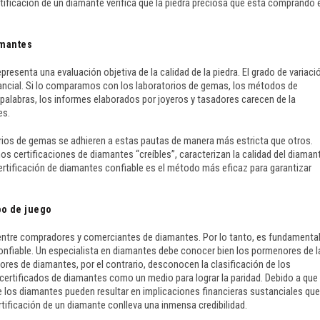
tificación de un diamante verifica que la piedra preciosa que está comprando 
iamantes
presenta una evaluación objetiva de la calidad de la piedra. El grado de variaci
stancial. Si lo comparamos con los laboratorios de gemas, los métodos de
palabras, los informes elaborados por joyeros y tasadores carecen de la
es.
ios de gemas se adhieren a estas pautas de manera más estricta que otros.
os certificaciones de diamantes “creíbles”, caracterizan la calidad del diaman
ertificación de diamantes confiable es el método más eficaz para garantizar
po de juego
 entre compradores y comerciantes de diamantes. Por lo tanto, es fundamenta
confiable. Un especialista en diamantes debe conocer bien los pormenores de l
res de diamantes, por el contrario, desconocen la clasificación de los
 certificados de diamantes como un medio para lograr la paridad. Debido a que
de los diamantes pueden resultar en implicaciones financieras sustanciales qu
rtificación de un diamante conlleva una inmensa credibilidad.