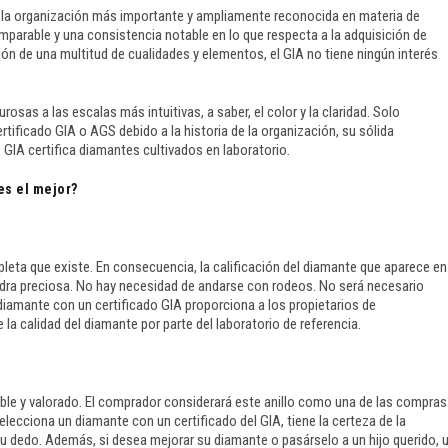
 la organización más importante y ampliamente reconocida en materia de
mparable y una consistencia notable en lo que respecta a la adquisición de
ión de una multitud de cualidades y elementos, el GIA no tiene ningún interés
osas a las escalas más intuitivas, a saber, el color y la claridad. Solo
ficado GIA o AGS debido a la historia de la organización, su sólida
IA certifica diamantes cultivados en laboratorio.
es el mejor?
pleta que existe. En consecuencia, la calificación del diamante que aparece en
 piedra preciosa. No hay necesidad de andarse con rodeos. No será necesario
 diamante con un certificado GIA proporciona a los propietarios de
la calidad del diamante por parte del laboratorio de referencia.
able y valorado. El comprador considerará este anillo como una de las compras
ecciona un diamante con un certificado del GIA, tiene la certeza de la
su dedo. Además, si desea mejorar su diamante o pasárselo a un hijo querido, 