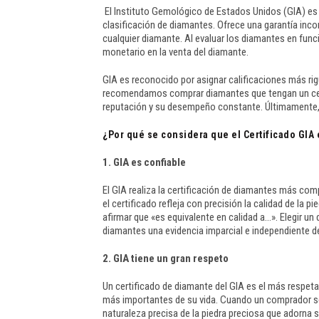
El Instituto Gemológico de Estados Unidos (GIA) es
clasificación de diamantes. Ofrece una garantía inco
cualquier diamante. Al evaluar los diamantes en func
monetario en la venta del diamante.
GIA es reconocido por asignar calificaciones más rigur
recomendamos comprar diamantes que tengan un certi
reputación y su desempeño constante. Últimamente, G
¿Por qué se considera que el Certificado GIA 
1. GIA es confiable
El GIA realiza la certificación de diamantes más com
el certificado refleja con precisión la calidad de la
afirmar que «es equivalente en calidad a…». Elegir un
diamantes una evidencia imparcial e independiente de 
2. GIA tiene un gran respeto
Un certificado de diamante del GIA es el más respet
más importantes de su vida. Cuando un comprador sel
naturaleza precisa de la piedra preciosa que adorna 