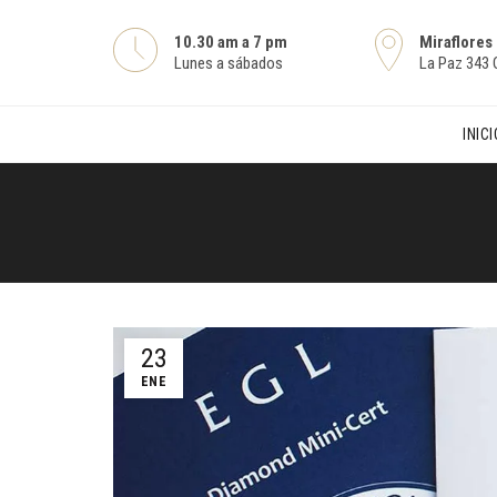
10.30 am a 7 pm
Miraflores
Lunes a sábados
La Paz 343 O
INICI
23
ENE