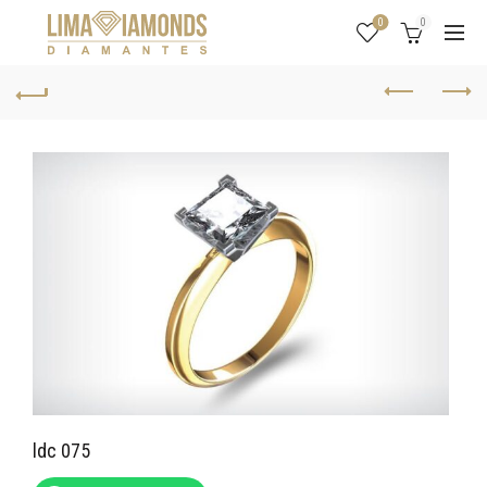
0
0
ldc 075