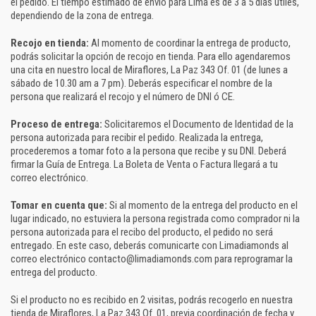
el pedido. El tiempo estimado de envío para Lima es de 3 a 5 días útiles,
dependiendo de la zona de entrega.
Recojo en tienda:
Al momento de coordinar la entrega de producto,
podrás solicitar la opción de recojo en tienda. Para ello agendaremos
una cita en nuestro local de Miraflores, La Paz 343 Of. 01 (de lunes a
sábado de 10.30 am a 7 pm). Deberás especificar el nombre de la
persona que realizará el recojo y el número de DNI ó CE.
Proceso de entrega:
Solicitaremos el Documento de Identidad de la
persona autorizada para recibir el pedido. Realizada la entrega,
procederemos a tomar foto a la persona que recibe y su DNI. Deberá
firmar la Guía de Entrega. La Boleta de Venta o Factura llegará a tu
correo electrónico.
Tomar en cuenta que:
Si al momento de la entrega del producto en el
lugar indicado, no estuviera la persona registrada como comprador ni la
persona autorizada para el recibo del producto, el pedido no será
entregado. En este caso, deberás comunicarte con Limadiamonds al
correo electrónico contacto@limadiamonds.com para reprogramar la
entrega del producto.
Si el producto no es recibido en 2 visitas, podrás recogerlo en nuestra
tienda de Miraflores, La Paz 343 Of. 01, previa coordinación de fecha y